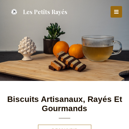
Aller
au
Les Petits Rayés
MAI
contenu
MEN
Biscuits Artisanaux, Rayés Et
Gourmands